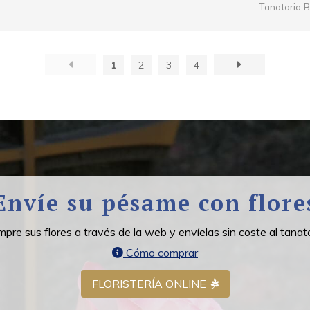
Tanatorio B
1
2
3
4
Envíe su pésame con flore
pre sus flores a través de la web y envíelas sin coste al tanato
Cómo comprar
FLORISTERÍA ONLINE