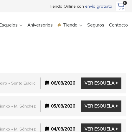
0
Tienda Online con
envío gratuito
Esquelas
Aniversarios
Tienda
Seguros
Contacto
06/08/2026
VER ESQUELA
oiro - Santa Eulalia
05/08/2026
VER ESQUELA
ianxo - M. Sánchez
04/08/2026
VER ESQUELA
ianxo - M. Sánchez