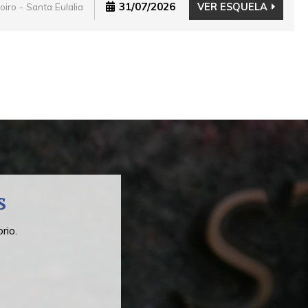
31/07/2026
VER ESQUELA
oiro - Santa Eulalia
s
rio.