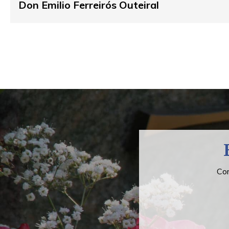
Don Emilio Ferreirós Outeiral
Com