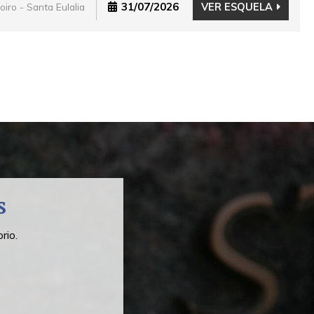
31/07/2026
VER ESQUELA
oiro - Santa Eulalia
s
rio.