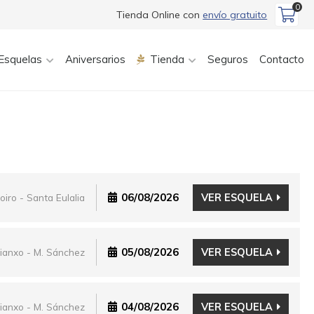
0
Tienda Online con
envío gratuito
Esquelas
Aniversarios
Tienda
Seguros
Contacto
06/08/2026
VER ESQUELA
oiro - Santa Eulalia
05/08/2026
VER ESQUELA
ianxo - M. Sánchez
04/08/2026
VER ESQUELA
ianxo - M. Sánchez