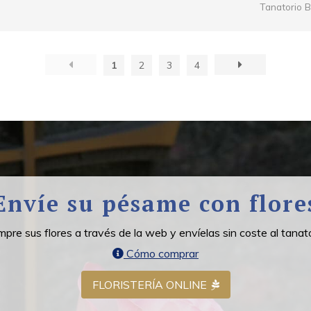
Tanatorio B
1
2
3
4
Envíe su pésame con flore
pre sus flores a través de la web y envíelas sin coste al tanato
Cómo comprar
FLORISTERÍA ONLINE