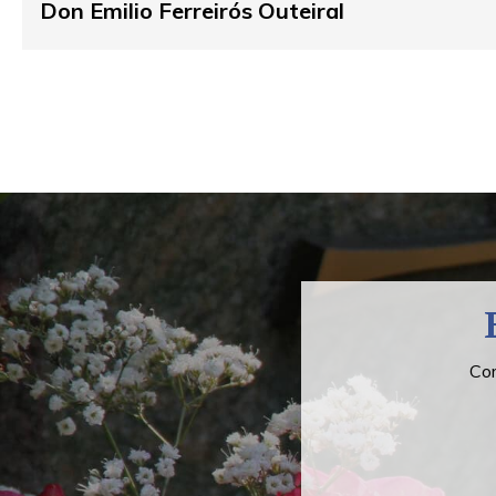
Don Emilio Ferreirós Outeiral
Com