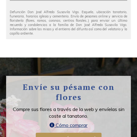
Defunción Don José Alfredo Susavila Vigo. Esquela, ubicación tanatorio,
funeraria, horarios iglesia y cementerio. Envío de pesames online y servicio de
floristería (flores, ramos, coronas, centros florales..) para enviar un último
recuerdo y condolencias a la familia de Don José Alfredo Susavila Vigo.
Información sobre las misas y el entierro del difunto así como del velatorio y la
capilla ardiente.
Envíe su pésame con
flores
Compre sus flores a través de la web y envíelas sin
coste al tanatorio.
Cómo comprar